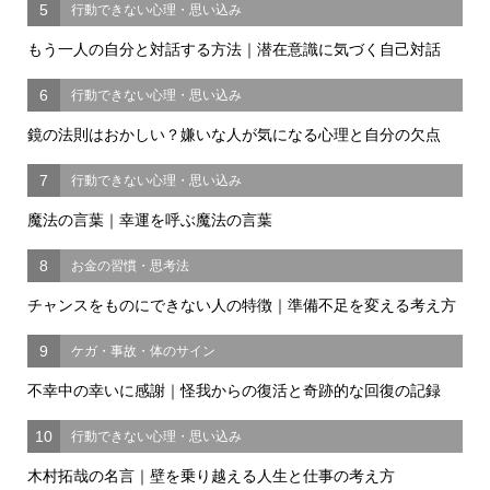
5
行動できない心理・思い込み
もう一人の自分と対話する方法｜潜在意識に気づく自己対話
6
行動できない心理・思い込み
鏡の法則はおかしい？嫌いな人が気になる心理と自分の欠点
7
行動できない心理・思い込み
魔法の言葉｜幸運を呼ぶ魔法の言葉
8
お金の習慣・思考法
チャンスをものにできない人の特徴｜準備不足を変える考え方
9
ケガ・事故・体のサイン
不幸中の幸いに感謝｜怪我からの復活と奇跡的な回復の記録
10
行動できない心理・思い込み
木村拓哉の名言｜壁を乗り越える人生と仕事の考え方