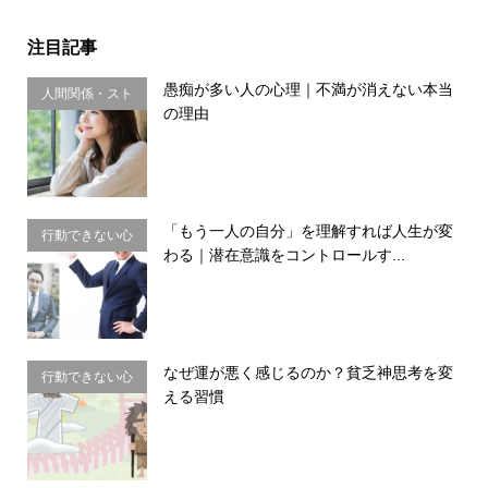
注目記事
愚痴が多い人の心理｜不満が消えない本当
人間関係・スト
の理由
レス
「もう一人の自分」を理解すれば人生が変
行動できない心
わる｜潜在意識をコントロールす...
理・思い込み
なぜ運が悪く感じるのか？貧乏神思考を変
行動できない心
える習慣
理・思い込み