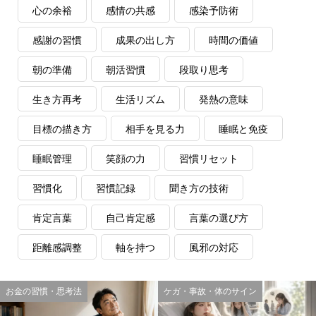
心の余裕
感情の共感
感染予防術
感謝の習慣
成果の出し方
時間の価値
朝の準備
朝活習慣
段取り思考
生き方再考
生活リズム
発熱の意味
目標の描き方
相手を見る力
睡眠と免疫
睡眠管理
笑顔の力
習慣リセット
習慣化
習慣記録
聞き方の技術
肯定言葉
自己肯定感
言葉の選び方
距離感調整
軸を持つ
風邪の対応
お金の習慣・思考法
ケガ・事故・体のサイン