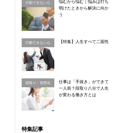
悩むから悩む｜悩みは打ち
行動できない心
明けたときから解決に向か
理・思い込み
う
【特集】人生すべて二面性
行動できない心
理・思い込み
仕事は「手抜き」ができて
段取り・習慣化
一人前？段取り八分で人生
が変わる働き方とは
特集記事