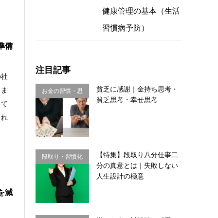
健康管理の基本（生活
習慣病予防）
準備
注目記事
の社
貧乏に感謝｜金持ち思考・
きま
お金の習慣・思
貧乏思考・幸せ思考
って
考法
くれ
【特集】段取り八分仕事二
段取り・習慣化
分の真意とは｜失敗しない
人生設計の極意
を減