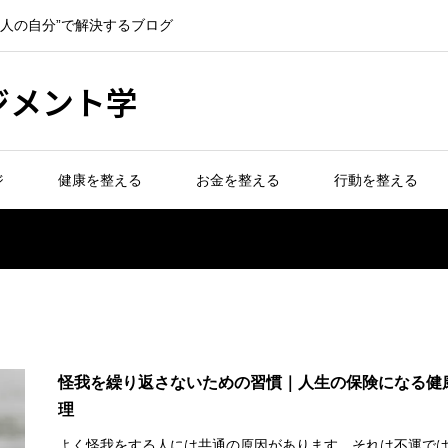
一人の自分”で解決するブログ
ジメント学
ジ
健康を整える
お金を整える
行動を整える
怪我を繰り返さないための習慣｜人生の保険になる健
理
よく怪我をする人には共通の原因があります。それは不運で