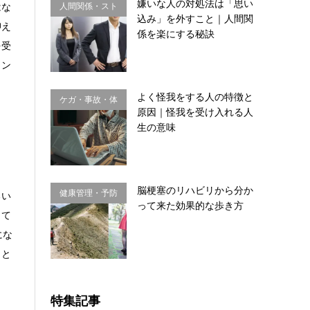
嫌いな人の対処法は「思い
はな
人間関係・スト
込み」を外すこと｜人間関
抑え
レス
係を楽にする秘訣
を受
ヒン
よく怪我をする人の特徴と
ケガ・事故・体
原因｜怪我を受け入れる人
のサイン
生の意味
脳梗塞のリハビリから分か
健康管理・予防
るい
って来た効果的な歩き方
習慣
って
にな
」と
特集記事