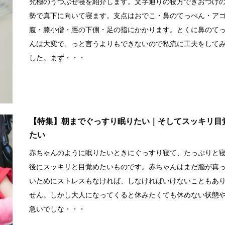
究極のうつぶせ寝を紹介します。文字通りの寝方できおつけ
勢で真下に向いて寝ます。支点はおでこ・鼻のてっぺん・ア
腹・膝小僧・脛の下側・足の指にかかります。とくに鼻のて
んは大変で、っと言うよりもできないので私流に工夫をして
した。まず・・・
【特集】朝までぐっすり眠りたい｜そしてスッキリ目
たい
赤ちゃんのように眠りたいときにぐっすり寝て、たっぷりと
後にスッキリと目覚めたいものです。赤ちゃんはまだ脳が真
いためにストレスもなければ、しなければいけないこともあ
せん。しかし大人になってくると休みたくても休めない状態
急いでしな・・・