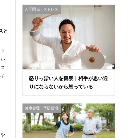
人間関係・ストレス
スと
リラ
、い
クス
のチ
怒りっぽい人を観察｜相手が思い通
りにならないから怒っている
健康管理・予防習慣
てや