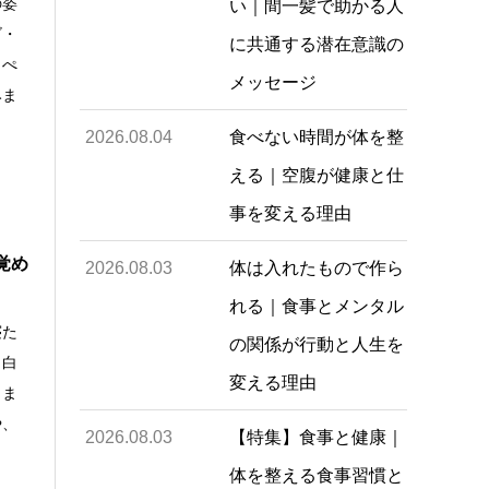
の姿
い｜間一髪で助かる人
ゴ・
に共通する潜在意識の
っぺ
メッセージ
みま
2026.08.04
食べない時間が体を整
える｜空腹が健康と仕
事を変える理由
覚め
2026.08.03
体は入れたもので作ら
れる｜食事とメンタル
寝た
の関係が行動と人生を
っ白
変える理由
りま
や、
2026.08.03
【特集】食事と健康｜
体を整える食事習慣と