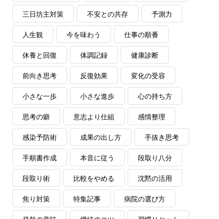
三日坊主対策
不安との共存
予測力
人生観
今を味わう
仕事の順番
休養と回復
体調記録
健康診断
前向き思考
反復効果
変化の受容
小さな一歩
小さな進歩
心の持ち方
思考の癖
意志より仕組
感情整理
感染予防術
成果の出し方
手抜き思考
手順書作成
本音に従う
段取り八分
段取り術
比較をやめる
沈黙の活用
焦り対策
特集記事
病院の選び方