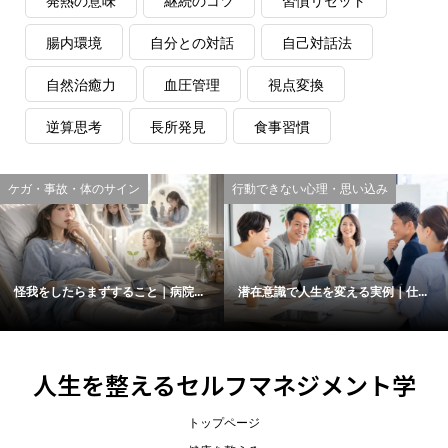
発熱の意味
継続のコツ
習慣リセット
腸内環境
自分との対話
自己対話法
自然治癒力
血圧管理
視点変換
逆算思考
長所発見
食事習慣
ケガ・事故・体のサイン
行動できない心理・思い込み
怪我をしたらまずすること｜病院...
潜在意識で人生を変える実例｜仕...
人生を整えるセルフマネジメント学
トップページ