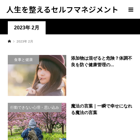
人生を整えるセルフマネジメント
学
2023年 2月
2023年 2月
添加物は混ぜると危険？体調不
食事と健康
良を防ぐ健康管理の...
魔法の言葉｜一瞬で幸せになれ
行動できない心理・思い込み
る魔法の言葉