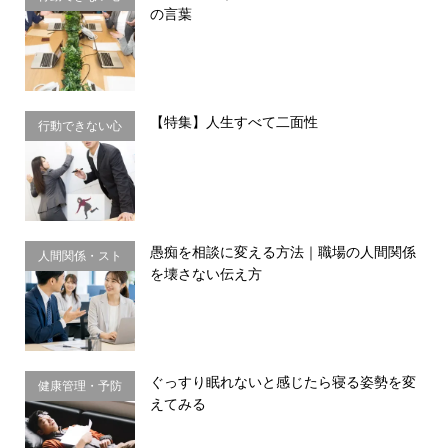
の言葉
理・思い込み
【特集】人生すべて二面性
行動できない心
理・思い込み
愚痴を相談に変える方法｜職場の人間関係
人間関係・スト
を壊さない伝え方
レス
ぐっすり眠れないと感じたら寝る姿勢を変
健康管理・予防
えてみる
習慣