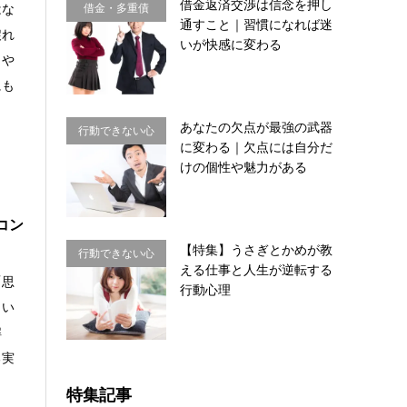
借金返済交渉は信念を押し
はな
借金・多重債
通すこと｜習慣になれば迷
戻れ
務・金銭感覚
いが快感に変わる
りや
にも
あなたの欠点が最強の武器
行動できない心
に変わる｜欠点には自分だ
理・思い込み
けの個性や魅力がある
コン
【特集】うさぎとかめが教
行動できない心
える仕事と人生が逆転する
理・思い込み
「思
行動心理
とい
解
る実
特集記事