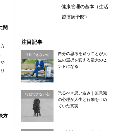
健康管理の基本（生活
習慣病予防）
に関
注目記事
え方
自分の思考を疑うことが人
直
行動できない心
生の選択を変える最大のヒ
りや
理・思い込み
ントになる
なり
恐るべき思い込み｜無意識
行動できない心
の心理が人生と行動を止め
理・思い込み
ていた真実
決方