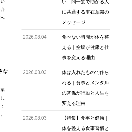
、い
い｜間一髪で助かる人
紹介
に共通する潜在意識の
策へ
メッセージ
2026.08.04
食べない時間が体を整
える｜空腹が健康と仕
事を変える理由
さな
2026.08.03
体は入れたもので作ら
れる｜食事とメンタル
言葉
の関係が行動と人生を
前に
変える理由
すく
す。
2026.08.03
【特集】食事と健康｜
体を整える食事習慣と