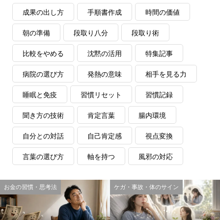
成果の出し方
手順書作成
時間の価値
朝の準備
段取り八分
段取り術
比較をやめる
沈黙の活用
特集記事
病院の選び方
発熱の意味
相手を見る力
睡眠と免疫
習慣リセット
習慣記録
聞き方の技術
肯定言葉
腸内環境
自分との対話
自己肯定感
視点変換
言葉の選び方
軸を持つ
風邪の対応
お金の習慣・思考法
ケガ・事故・体のサイン