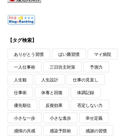
【タグ検索】
ありがとう習慣
ばい菌習慣
マイ病院
一人仕事術
三日坊主対策
予測力
人生観
人生設計
仕事の見直し
仕事術
休養と回復
体調記録
優先順位
反復効果
否定しない力
小さな一歩
小さな進歩
幸せ定義
感情の共感
感染予防術
感謝の習慣