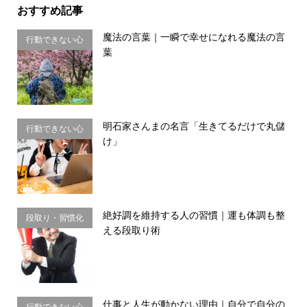
おすすめ記事
魔法の言葉｜一瞬で幸せになれる魔法の言
行動できない心
葉
理・思い込み
明石家さんまの名言「生きてるだけで丸儲
行動できない心
け」
理・思い込み
絶好調を維持する人の習慣｜運も体調も整
段取り・習慣化
える段取り術
仕事と人生が動かない理由｜自分で自分の
行動できない心