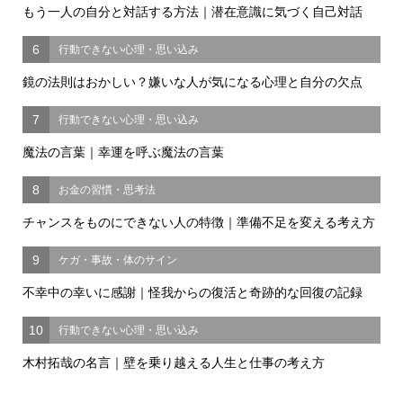
もう一人の自分と対話する方法｜潜在意識に気づく自己対話
6
行動できない心理・思い込み
鏡の法則はおかしい？嫌いな人が気になる心理と自分の欠点
7
行動できない心理・思い込み
魔法の言葉｜幸運を呼ぶ魔法の言葉
8
お金の習慣・思考法
チャンスをものにできない人の特徴｜準備不足を変える考え方
9
ケガ・事故・体のサイン
不幸中の幸いに感謝｜怪我からの復活と奇跡的な回復の記録
10
行動できない心理・思い込み
木村拓哉の名言｜壁を乗り越える人生と仕事の考え方