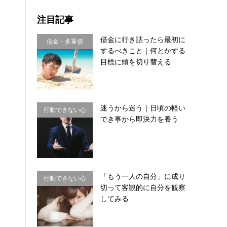
注目記事
借金に行き詰ったら最初に
借金・多重債
するべきこと｜何とかする
務・金銭感覚
目標に頭を切り替える
迷うから迷う｜日頃の軽い
行動できない心
でき事から即決力を養う
理・思い込み
「もう一人の自分」に成り
行動できない心
切って客観的に自分を観察
理・思い込み
してみる