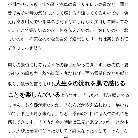
小川のせせらぎ・街の音・汽車の音・サイレンの音など、同じ
音でもその時の気分によって感じ方が違ってくるものです。例
えば泣き叫んでいる鳥のさえずりにしばらく注目して聞いてみ
る。どこで鳴ているのか・何を伝えたいのか・嬉しいのか・悲
しいのか・不安なのかなど自分で連想したりすれば楽しさも増
すかもしれません。
周りの景色にしても必ずその節目がやってきます。春の桜・夏
のセミの鳴き声・秋の紅葉・冬なれば一面の雪景色などを感じ
人生をの流れを肌で感じる
取り、散歩と言うよりも
ことを楽しんでいる
ようです。「っあれ、桜が咲いてる
じゃん、もう春が来たのか」「なんだか冷え込むねぇ、早いも
ので、また正月が来たょ」など、季節の節目には人生の流れを
感じてきます。「そうだ今の時間は二度と来ないのだ」とか少
し大人びた感情になったりして・詩人なったりして・っん、な