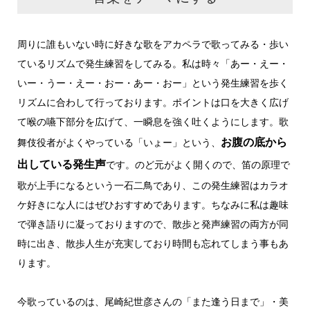
周りに誰もいない時に好きな歌をアカペラで歌ってみる・歩い
ているリズムで発生練習をしてみる。私は時々「あー・えー・
いー・うー・えー・おー・あー・おー」という発生練習を歩く
リズムに合わして行っております。ポイントは口を大きく広げ
て喉の嚥下部分を広げて、一瞬息を強く吐くようにします。歌
お腹の底から
舞伎役者がよくやっている「いょー」という、
出している発生声
です。のど元がよく開くので、笛の原理で
歌が上手になるという一石二鳥であり、この発生練習はカラオ
ケ好きにな人にはぜひおすすめであります。ちなみに私は趣味
で弾き語りに凝っておりますので、散歩と発声練習の両方が同
時に出き、散歩人生が充実しており時間も忘れてしまう事もあ
ります。
今歌っているのは、尾崎紀世彦さんの「また逢う日まで」・美