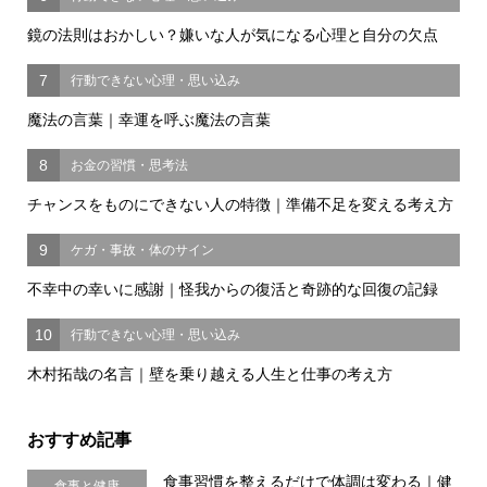
鏡の法則はおかしい？嫌いな人が気になる心理と自分の欠点
7
行動できない心理・思い込み
魔法の言葉｜幸運を呼ぶ魔法の言葉
8
お金の習慣・思考法
チャンスをものにできない人の特徴｜準備不足を変える考え方
9
ケガ・事故・体のサイン
不幸中の幸いに感謝｜怪我からの復活と奇跡的な回復の記録
10
行動できない心理・思い込み
木村拓哉の名言｜壁を乗り越える人生と仕事の考え方
おすすめ記事
食事習慣を整えるだけで体調は変わる｜健
食事と健康