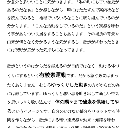
か意外と多いいことに気がつきます。「私の町にも古い歴史が
あるのだなぁ」とか感じながら、時にはたたずんで案内板など
を読んでみると、地域でいろいろなことに取り組んでいるのが
分かります。「こんな活動をしているのだ」という実感を味わ
う事がありつい長居をすることもあります、その場所の背景や
由来が何となく分かるような気がするし、散歩が終わったとき
には視野が広がった気持ちになってきます。
散歩というのはからだを鍛えるのが目的ではなく、動ける体づ
有酸素運動
くりにするという
です。だから急ぐ必要はまっ
ゆっくりした動き
たくありません、むしろ
の方がからだの為
には敵しています。ゆっくりと悪い息を吐き出して新しい空気
体の隅々まで酸素を供給してや
を思いっきり吸い込んで、
る
というイメージです。自分のいけない部分をリセットする時
間を作りながら、散歩による軽い達成感や効果・知識を味わ
う、そのためには古い建物・神社・仏閣・記念碑・案内板など