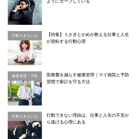
ようにセーブしている
理・思い込み
【特集】うさぎとかめが教える仕事と人生
行動できない心
が逆転する行動心理
理・思い込み
医療費を減らす健康管理｜マイ病院と予防
健康管理・予防
習慣で家計を守る方法
習慣
行動できない理由は、仕事と人生の不安か
行動できない心
ら逃げる心理にある
理・思い込み