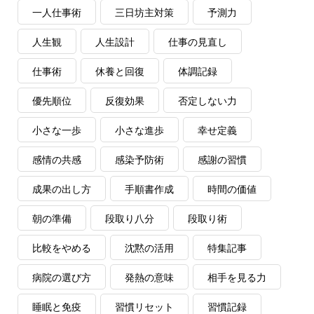
一人仕事術
三日坊主対策
予測力
人生観
人生設計
仕事の見直し
仕事術
休養と回復
体調記録
優先順位
反復効果
否定しない力
小さな一歩
小さな進歩
幸せ定義
感情の共感
感染予防術
感謝の習慣
成果の出し方
手順書作成
時間の価値
朝の準備
段取り八分
段取り術
比較をやめる
沈黙の活用
特集記事
病院の選び方
発熱の意味
相手を見る力
睡眠と免疫
習慣リセット
習慣記録