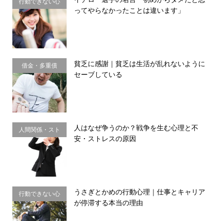
行動できない心
ってやらなかったことは違います」
理・思い込み
貧乏に感謝｜貧乏は生活が乱れないように
借金・多重債
セーブしている
務・金銭感覚
人はなぜ争うのか？戦争を生む心理と不
人間関係・スト
安・ストレスの原因
レス
うさぎとかめの行動心理｜仕事とキャリア
行動できない心
が停滞する本当の理由
理・思い込み