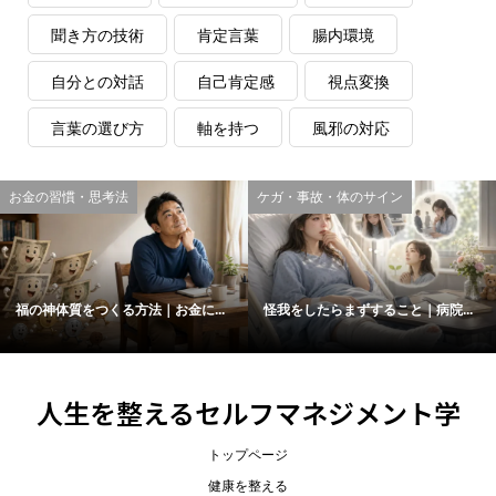
聞き方の技術
肯定言葉
腸内環境
自分との対話
自己肯定感
視点変換
言葉の選び方
軸を持つ
風邪の対応
お金の習慣・思考法
ケガ・事故・体のサイン
福の神体質をつくる方法｜お金に...
怪我をしたらまずすること｜病院...
人生を整えるセルフマネジメント学
トップページ
健康を整える