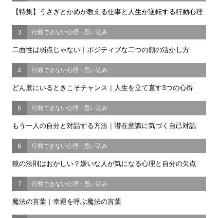
【特集】うさぎとかめが教える仕事と人生が逆転する行動心理
3
行動できない心理・思い込み
二面性は弱点じゃない｜ポジティブな二つの顔の活かし方
4
行動できない心理・思い込み
どん底にいるときこそチャンス｜人生を立て直す3つの心得
5
行動できない心理・思い込み
もう一人の自分と対話する方法｜潜在意識に気づく自己対話
6
行動できない心理・思い込み
鏡の法則はおかしい？嫌いな人が気になる心理と自分の欠点
7
行動できない心理・思い込み
魔法の言葉｜幸運を呼ぶ魔法の言葉