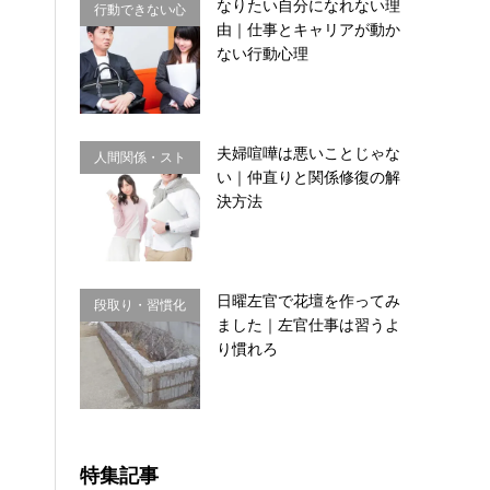
なりたい自分になれない理
行動できない心
由｜仕事とキャリアが動か
理・思い込み
ない行動心理
夫婦喧嘩は悪いことじゃな
人間関係・スト
い｜仲直りと関係修復の解
レス
決方法
日曜左官で花壇を作ってみ
段取り・習慣化
ました｜左官仕事は習うよ
り慣れろ
特集記事