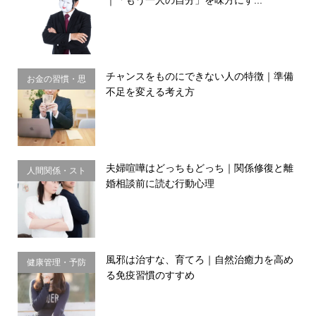
理・思い込み
チャンスをものにできない人の特徴｜準備
お金の習慣・思
不足を変える考え方
考法
夫婦喧嘩はどっちもどっち｜関係修復と離
人間関係・スト
婚相談前に読む行動心理
レス
風邪は治すな、育てろ｜自然治癒力を高め
健康管理・予防
る免疫習慣のすすめ
習慣