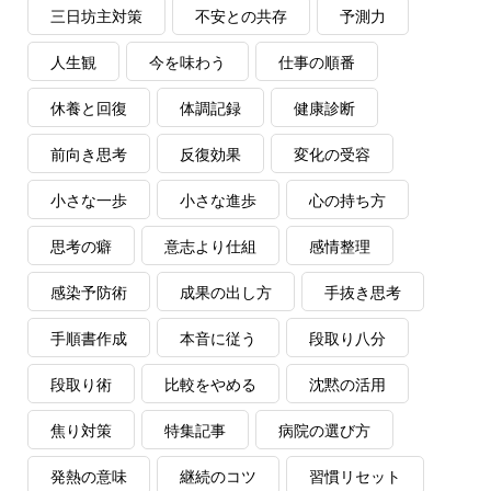
三日坊主対策
不安との共存
予測力
人生観
今を味わう
仕事の順番
休養と回復
体調記録
健康診断
前向き思考
反復効果
変化の受容
小さな一歩
小さな進歩
心の持ち方
思考の癖
意志より仕組
感情整理
感染予防術
成果の出し方
手抜き思考
手順書作成
本音に従う
段取り八分
段取り術
比較をやめる
沈黙の活用
焦り対策
特集記事
病院の選び方
発熱の意味
継続のコツ
習慣リセット