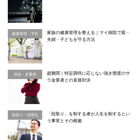
務・金銭感覚
家族の健康管理を整える｜マイ病院で親・
健康管理・予防
夫婦・子どもを守る方法
習慣
超難関｜特定調停に応じない強き態度のサ
借金・多重債
ラ金業者との直接対決
務・金銭感覚
「段取り」を制する者が人生を制するとい
段取り・習慣化
う事実とその根拠