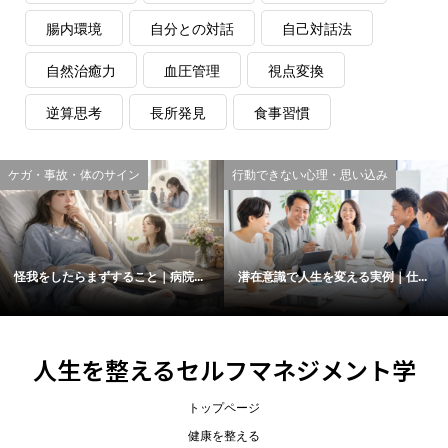
腸内環境
自分との対話
自己対話法
自然治癒力
血圧管理
視点変換
逆算思考
長所発見
食事習慣
ケガ・事故・体のサイン
行動できない心理・思い込み
怪我をしたらまずすること｜病院...
潜在意識で人生を変える実例｜仕...
人生を整えるセルフマネジメント学
トップページ
健康を整える