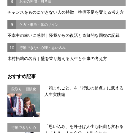
8
お金の習慣・思考法
チャンスをものにできない人の特徴｜準備不足を変える考え方
9
ケガ・事故・体のサイン
不幸中の幸いに感謝｜怪我からの復活と奇跡的な回復の記録
10
行動できない心理・思い込み
木村拓哉の名言｜壁を乗り越える人生と仕事の考え方
おすすめ記事
「頼まれごと」を「行動の起点」に変える
段取り・習慣化
人生実践編
「思い込み」を外せば人生も転職も変わる
行動できない心
｜「もう一人の自分」を味方にす...