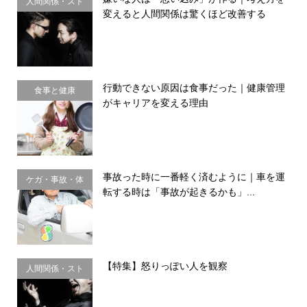
人間関係・スト
変えると人間関係は驚くほど改善する
レス
行動できない原因は食事だった｜健康管理
食事と健康
がキャリアを変える理由
事故った時に一番軽く済むように｜車を運
ケガ・事故・体
転する時は「事故が起きるかも」...
のサイン
【特集】怒りっぽい人を観察
人間関係・スト
レス