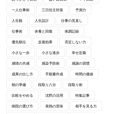
一人仕事術
三日坊主対策
予測力
人生観
人生設計
仕事の見直し
仕事術
休養と回復
体調記録
優先順位
反復効果
否定しない力
小さな一歩
小さな進歩
幸せ定義
感情の共感
感染予防術
感謝の習慣
成果の出し方
手順書作成
時間の価値
朝の準備
段取り八分
段取り術
比較をやめる
沈黙の活用
特集記事
病院の選び方
発熱の意味
相手を見る力