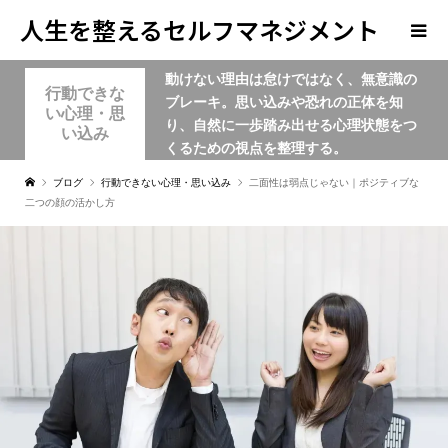
人生を整えるセルフマネジメント
動けない理由は怠けではなく、無意識の
学
行動できな
ブレーキ。思い込みや恐れの正体を知
い心理・思
り、自然に一歩踏み出せる心理状態をつ
い込み
くるための視点を整理する。
ブログ
行動できない心理・思い込み
二面性は弱点じゃない｜ポジティブな
二つの顔の活かし方