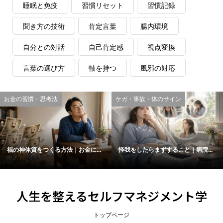
睡眠と免疫
習慣リセット
習慣記録
聞き方の技術
肯定言葉
腸内環境
自分との対話
自己肯定感
視点変換
言葉の選び方
軸を持つ
風邪の対応
お金の習慣・思考法
ケガ・事故・体のサイン
福の神体質をつくる方法｜お金に...
怪我をしたらまずすること｜病院...
人生を整えるセルフマネジメント学
トップページ