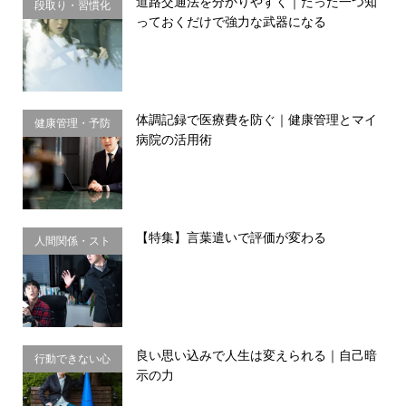
道路交通法を分かりやすく｜たった一つ知
段取り・習慣化
っておくだけで強力な武器になる
体調記録で医療費を防ぐ｜健康管理とマイ
健康管理・予防
病院の活用術
習慣
【特集】言葉遣いで評価が変わる
人間関係・スト
レス
良い思い込みで人生は変えられる｜自己暗
行動できない心
示の力
理・思い込み