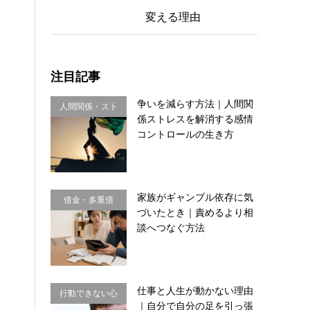
変える理由
注目記事
争いを減らす方法｜人間関
人間関係・スト
係ストレスを解消する感情
レス
コントロールの生き方
家族がギャンブル依存に気
借金・多重債
づいたとき｜責めるより相
務・金銭感覚
談へつなぐ方法
仕事と人生が動かない理由
行動できない心
｜自分で自分の足を引っ張