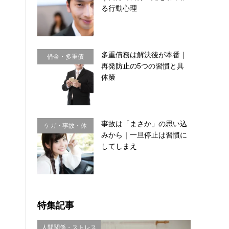
理・思い込み
る行動心理
多重債務は解決後が本番｜
借金・多重債
再発防止の5つの習慣と具
務・金銭感覚
体策
事故は「まさか」の思い込
ケガ・事故・体
みから｜一旦停止は習慣に
のサイン
してしまえ
特集記事
人間関係・ストレス