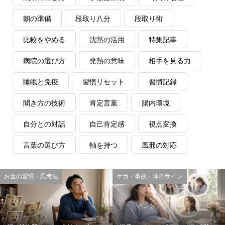
朝の準備
段取り八分
段取り術
比較をやめる
沈黙の活用
特集記事
病院の選び方
発熱の意味
相手を見る力
睡眠と免疫
習慣リセット
習慣記録
聞き方の技術
肯定言葉
腸内環境
自分との対話
自己肯定感
視点変換
言葉の選び方
軸を持つ
風邪の対応
お金の習慣・思考法
ケガ・事故・体のサイン