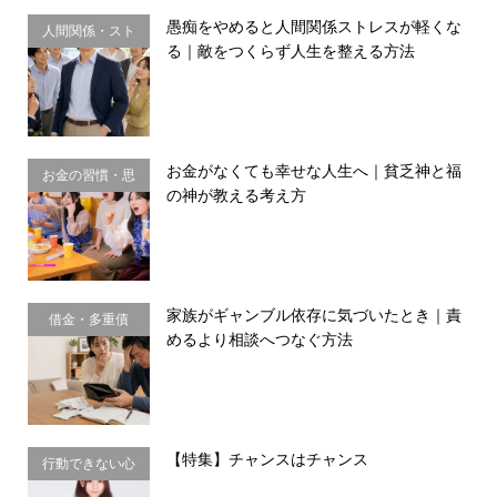
愚痴をやめると人間関係ストレスが軽くな
人間関係・スト
る｜敵をつくらず人生を整える方法
レス
お金がなくても幸せな人生へ｜貧乏神と福
お金の習慣・思
の神が教える考え方
考法
家族がギャンブル依存に気づいたとき｜責
借金・多重債
めるより相談へつなぐ方法
務・金銭感覚
【特集】チャンスはチャンス
行動できない心
理・思い込み