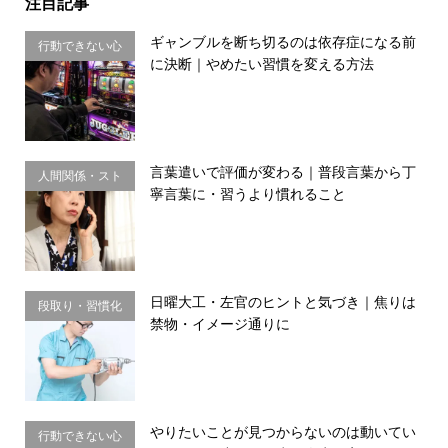
注目記事
ギャンブルを断ち切るのは依存症になる前
行動できない心
に決断｜やめたい習慣を変える方法
理・思い込み
言葉遣いで評価が変わる｜普段言葉から丁
人間関係・スト
寧言葉に・習うより慣れること
レス
日曜大工・左官のヒントと気づき｜焦りは
段取り・習慣化
禁物・イメージ通りに
やりたいことが見つからないのは動いてい
行動できない心