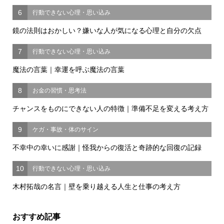
6
行動できない心理・思い込み
鏡の法則はおかしい？嫌いな人が気になる心理と自分の欠点
7
行動できない心理・思い込み
魔法の言葉｜幸運を呼ぶ魔法の言葉
8
お金の習慣・思考法
チャンスをものにできない人の特徴｜準備不足を変える考え方
9
ケガ・事故・体のサイン
不幸中の幸いに感謝｜怪我からの復活と奇跡的な回復の記録
10
行動できない心理・思い込み
木村拓哉の名言｜壁を乗り越える人生と仕事の考え方
おすすめ記事