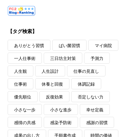
【タグ検索】
ありがとう習慣
ばい菌習慣
マイ病院
一人仕事術
三日坊主対策
予測力
人生観
人生設計
仕事の見直し
仕事術
休養と回復
体調記録
優先順位
反復効果
否定しない力
小さな一歩
小さな進歩
幸せ定義
感情の共感
感染予防術
感謝の習慣
成果の出し方
手順書作成
時間の価値