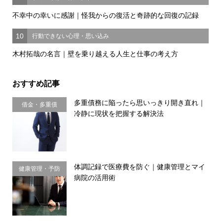
不幸中の幸いに感謝｜怪我からの復活と奇跡的な回復の記録
10
行動できない心理・思い込み
木村拓哉の名言｜壁を乗り越える人生と仕事の考え方
おすすめ記事
多重債務に陥ったら思いっきり開き直れ｜
借金・多重債
冷静に現状を把握する解決法
務・金銭感覚
体調記録で医療費を防ぐ｜健康管理とマイ
健康管理・予防
病院の活用術
習慣