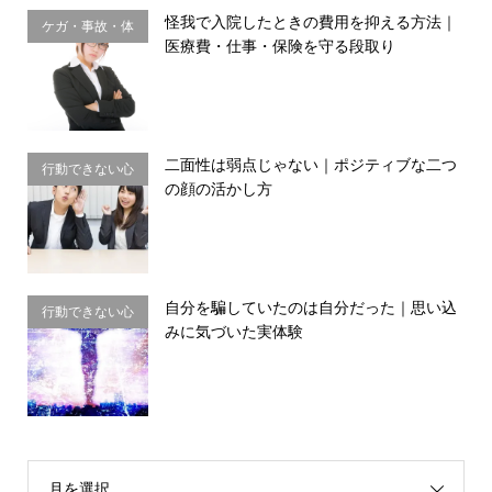
怪我で入院したときの費用を抑える方法｜
ケガ・事故・体
医療費・仕事・保険を守る段取り
のサイン
二面性は弱点じゃない｜ポジティブな二つ
行動できない心
の顔の活かし方
理・思い込み
自分を騙していたのは自分だった｜思い込
行動できない心
みに気づいた実体験
理・思い込み
月を選択