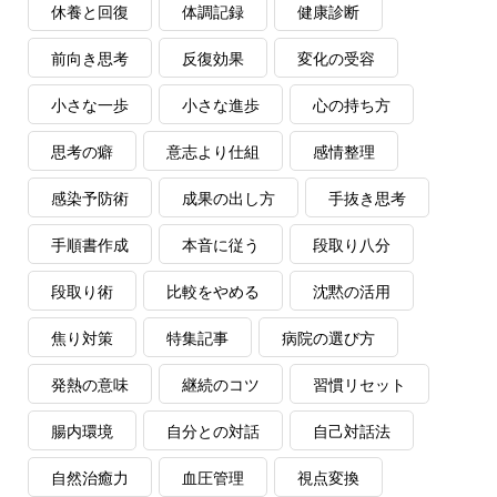
休養と回復
体調記録
健康診断
前向き思考
反復効果
変化の受容
小さな一歩
小さな進歩
心の持ち方
思考の癖
意志より仕組
感情整理
感染予防術
成果の出し方
手抜き思考
手順書作成
本音に従う
段取り八分
段取り術
比較をやめる
沈黙の活用
焦り対策
特集記事
病院の選び方
発熱の意味
継続のコツ
習慣リセット
腸内環境
自分との対話
自己対話法
自然治癒力
血圧管理
視点変換