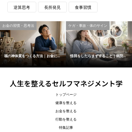
逆算思考
長所発見
食事習慣
お金の習慣・思考法
ケガ・事故・体のサイン
福の神体質をつくる方法｜お金に...
怪我をしたらまずすること｜病院...
人生を整えるセルフマネジメント学
トップページ
健康を整える
お金を整える
行動を整える
特集記事