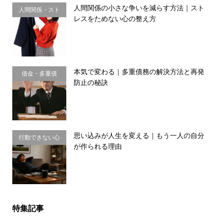
人間関係の小さな争いを減らす方法｜スト
人間関係・スト
レスをためない心の整え方
レス
本気で変わる｜多重債務の解決方法と再発
借金・多重債
防止の秘訣
務・金銭感覚
思い込みが人生を変える｜もう一人の自分
行動できない心
が作られる理由
理・思い込み
特集記事