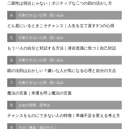
二面性は弱点じゃない｜ポジティブな二つの顔の活かし方
4
行動できない心理・思い込み
どん底にいるときこそチャンス｜人生を立て直す3つの心得
5
行動できない心理・思い込み
もう一人の自分と対話する方法｜潜在意識に気づく自己対話
6
行動できない心理・思い込み
鏡の法則はおかしい？嫌いな人が気になる心理と自分の欠点
7
行動できない心理・思い込み
魔法の言葉｜幸運を呼ぶ魔法の言葉
8
お金の習慣・思考法
チャンスをものにできない人の特徴｜準備不足を変える考え方
9
ケガ・事故・体のサイン