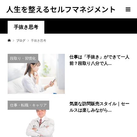
人生を整えるセルフマネジメント
学
手抜き思考
ブログ
手抜き思考
仕事は「手抜き」ができて一人
段取り・習慣化
前？段取り八分で人...
気楽な訪問販売スタイル｜セー
仕事・転職・キャリア
ルスは楽しみながら...