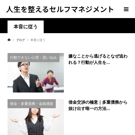
人生を整えるセルフマネジメント
学
本音に従う
ブログ
本音に従う
嫌なことから逃げるとなぜ追わ
行動できない心理・思い込み
れる？行動が人生を...
借金交渉の極意｜多重債務から
借金・多重債務・金銭感覚
抜け出す唯一の方法...