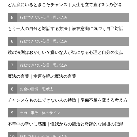
どん底にいるときこそチャンス｜人生を立て直す3つの心得
5
行動できない心理・思い込み
もう一人の自分と対話する方法｜潜在意識に気づく自己対話
6
行動できない心理・思い込み
鏡の法則はおかしい？嫌いな人が気になる心理と自分の欠点
7
行動できない心理・思い込み
魔法の言葉｜幸運を呼ぶ魔法の言葉
8
お金の習慣・思考法
チャンスをものにできない人の特徴｜準備不足を変える考え方
9
ケガ・事故・体のサイン
不幸中の幸いに感謝｜怪我からの復活と奇跡的な回復の記録
10
行動できない心理・思い込み