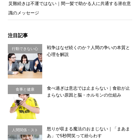
災難続きは不運ではない｜間一髪で助かる人に共通する潜在意
識のメッセージ
注目記事
戦争はなぜ続くのか？人間の争いの本質と
行動できない心
心理を解説
理・思い込み
食べ過ぎは意志では止まらない｜食欲が止
食事と健康
まらない原因と脳・ホルモンの仕組み
怒りが収まる魔法のおまじない｜「まあま
人間関係・スト
あ」で5秒間笑って紛らわす
レス