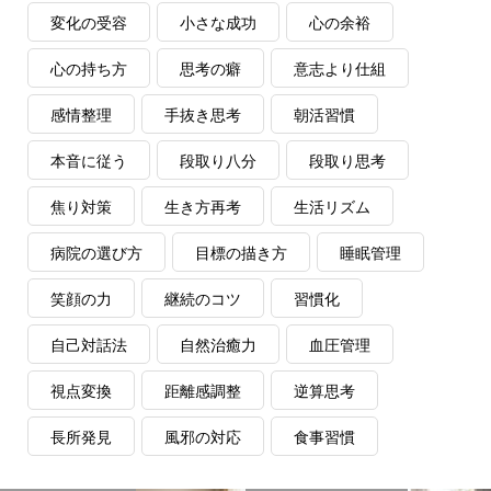
変化の受容
小さな成功
心の余裕
心の持ち方
思考の癖
意志より仕組
感情整理
手抜き思考
朝活習慣
本音に従う
段取り八分
段取り思考
焦り対策
生き方再考
生活リズム
病院の選び方
目標の描き方
睡眠管理
笑顔の力
継続のコツ
習慣化
自己対話法
自然治癒力
血圧管理
視点変換
距離感調整
逆算思考
長所発見
風邪の対応
食事習慣