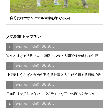
自分だけのオリジナル体操を考えてみる
人気記事トップテン
1
行動できない心理・思い込み
追うと逃げる法則とは｜恋愛・お金・人間関係が離れる心理
2
行動できない心理・思い込み
【特集】うさぎとかめが教える仕事と人生が逆転する行動心理
3
行動できない心理・思い込み
二面性は弱点じゃない｜ポジティブな二つの顔の活かし方
4
行動できない心理・思い込み