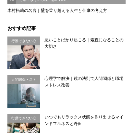
木村拓哉の名言｜壁を乗り越える人生と仕事の考え方
おすすめ記事
悪いことばかり起こる｜素直になることの
行動できない心
大切さ
理・思い込み
心理学で解決｜鏡の法則で人間関係と職場
人間関係・スト
ストレス改善
レス
いつでもリラックス状態を作り出せるマイ
行動できない心
ンドフルネスと丹田
理・思い込み