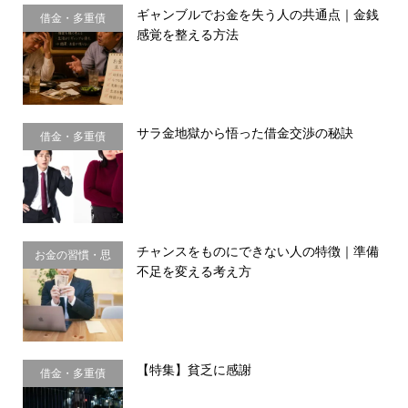
ギャンブルでお金を失う人の共通点｜金銭
借金・多重債
感覚を整える方法
務・金銭感覚
サラ金地獄から悟った借金交渉の秘訣
借金・多重債
務・金銭感覚
チャンスをものにできない人の特徴｜準備
お金の習慣・思
不足を変える考え方
考法
【特集】貧乏に感謝
借金・多重債
務・金銭感覚