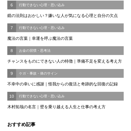
6
行動できない心理・思い込み
鏡の法則はおかしい？嫌いな人が気になる心理と自分の欠点
7
行動できない心理・思い込み
魔法の言葉｜幸運を呼ぶ魔法の言葉
8
お金の習慣・思考法
チャンスをものにできない人の特徴｜準備不足を変える考え方
9
ケガ・事故・体のサイン
不幸中の幸いに感謝｜怪我からの復活と奇跡的な回復の記録
10
行動できない心理・思い込み
木村拓哉の名言｜壁を乗り越える人生と仕事の考え方
おすすめ記事