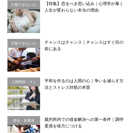
【特集】恐るべき思い込み｜心理学が暴く
行動できない心
人生が変わらない本当の理由
理・思い込み
チャンスはチャンス｜チャンスはすぐ目の
行動できない心
前にある
理・思い込み
平和を作るのは人間の心｜争いを減らす方
人間関係・スト
法とストレス対処の本質
レス
裁判所内での借金解決への第一条件｜調停
借金・多重債
委員を味方につける
務・金銭感覚