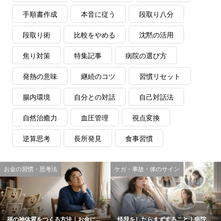
手順書作成
本音に従う
段取り八分
段取り術
比較をやめる
沈黙の活用
焦り対策
特集記事
病院の選び方
発熱の意味
継続のコツ
習慣リセット
腸内環境
自分との対話
自己対話法
自然治癒力
血圧管理
視点変換
逆算思考
長所発見
食事習慣
お金の習慣・思考法
ケガ・事故・体のサイン
福の神体質をつくる方法｜お金に...
怪我をしたらまずすること｜病院...