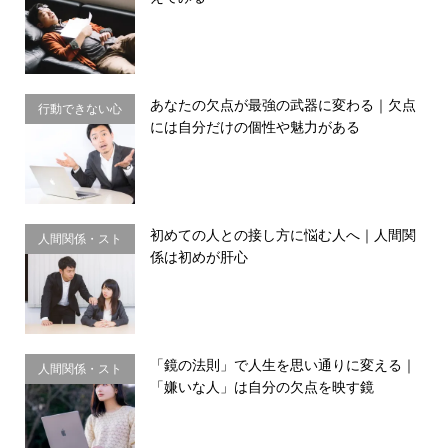
習慣
あなたの欠点が最強の武器に変わる｜欠点
行動できない心
には自分だけの個性や魅力がある
理・思い込み
初めての人との接し方に悩む人へ｜人間関
人間関係・スト
係は初めが肝心
レス
「鏡の法則」で人生を思い通りに変える｜
人間関係・スト
「嫌いな人」は自分の欠点を映す鏡
レス