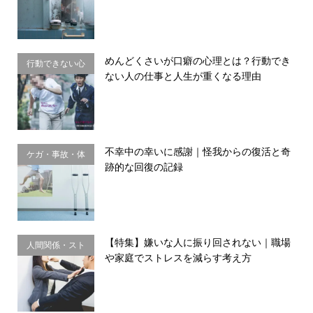
めんどくさいが口癖の心理とは？行動でき
行動できない心
ない人の仕事と人生が重くなる理由
理・思い込み
不幸中の幸いに感謝｜怪我からの復活と奇
ケガ・事故・体
跡的な回復の記録
のサイン
【特集】嫌いな人に振り回されない｜職場
人間関係・スト
や家庭でストレスを減らす考え方
レス