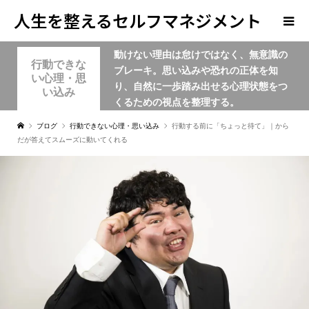
人生を整えるセルフマネジメント
動けない理由は怠けではなく、無意識の
学
行動できな
ブレーキ。思い込みや恐れの正体を知
い心理・思
り、自然に一歩踏み出せる心理状態をつ
い込み
くるための視点を整理する。
ブログ
行動できない心理・思い込み
行動する前に「ちょっと待て」｜から
だが答えてスムーズに動いてくれる