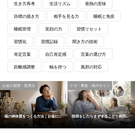
生き方再考
生活リズム
発熱の意味
目標の描き方
相手を見る力
睡眠と免疫
睡眠管理
笑顔の力
習慣リセット
習慣化
習慣記録
聞き方の技術
肯定言葉
自己肯定感
言葉の選び方
距離感調整
軸を持つ
風邪の対応
お金の習慣・思考法
ケガ・事故・体のサイン
福の神体質をつくる方法｜お金に...
怪我をしたらまずすること｜病院...