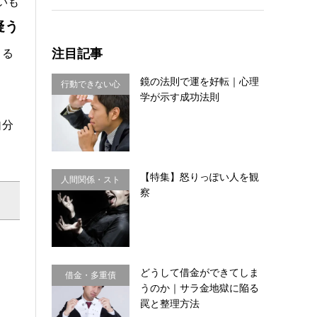
いも
疑う
注目記事
くる
鏡の法則で運を好転｜心理
行動できない心
学が示す成功法則
理・思い込み
自分
【特集】怒りっぽい人を観
人間関係・スト
察
レス
どうして借金ができてしま
借金・多重債
うのか｜サラ金地獄に陥る
務・金銭感覚
罠と整理方法