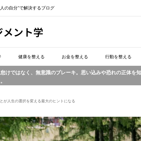
一人の自分”で解決するブログ
ジメント学
ジ
健康を整える
お金を整える
行動を整える
は怠けではなく、無意識のブレーキ。思い込みや恐れの正体を
る。
とが人生の選択を変える最大のヒントになる