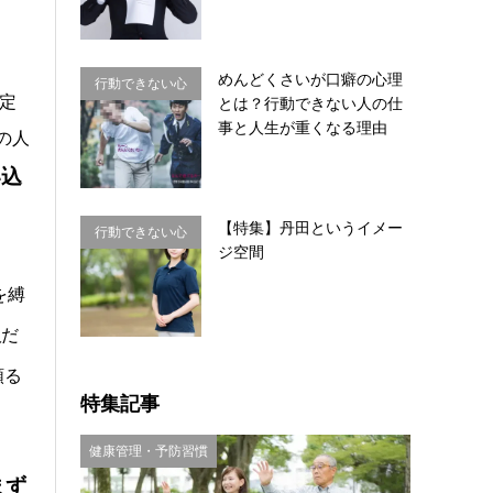
めんどくさいが口癖の心理
行動できない心
定
とは？行動できない人の仕
理・思い込み
事と人生が重くなる理由
の人
い込
【特集】丹田というイメー
行動できない心
ジ空間
理・思い込み
を縛
人
だ
頼る
特集記事
健康管理・予防習慣
まず