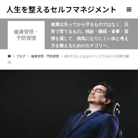
人生を整えるセルフマネジメント
健康は失ってから守るものではなく、日
学
常で育てるもの。検診・睡眠・食事・習
健康管理・
予防習慣
慣を通して、病気になりにくい体と考え
方を整えるためのカテゴリー。
ブログ
健康管理・予防習慣
体がだるいときはマインドフルネスと丹田で解
消