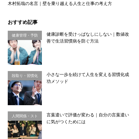
木村拓哉の名言｜壁を乗り越える人生と仕事の考え方
おすすめ記事
健康診断を受けっぱなしにしない｜数値改
健康管理・予防
善で生活習慣病を防ぐ方法
習慣
小さな一歩を続けて人生を変える習慣化成
段取り・習慣化
功メソッド
言葉遣いで評価が変わる｜自分の言葉遣い
人間関係・スト
に気がつくためには
レス