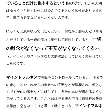
ていることだけに集中するというものです。
しかも人間
はゆっくりと動く動作に馴染んでくるという習性がありますの
で、慌てる必要などまったくないのです。
ゆっくりと息を吸っては吐くという、おなかが膨らんだりちぢ
一切
んだりしている一連の流れに集中して瞑想していると、
の雑念がなくなって不安がなくなってくる
とい
う、イライラやストレスなどの解消法としてひろく知られてい
るものです。
マインドフルネス
で呼吸をコントロールしていると、今まで
の嫌なことやこれからの未来への不安などが緩和され、何とな
くですが他の臓器などに対しても、自分の思いが伝わるような
気がしてくるのです。ここら辺は理屈抜きで特に自律神経失調
マインドフルネ
症等は、息をゆっくりと吸って吐くという、