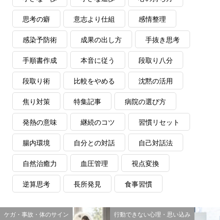
思考の癖
意志より仕組
感情整理
感染予防術
成果の出し方
手抜き思考
手順書作成
本音に従う
段取り八分
段取り術
比較をやめる
沈黙の活用
焦り対策
特集記事
病院の選び方
発熱の意味
継続のコツ
習慣リセット
腸内環境
自分との対話
自己対話法
自然治癒力
血圧管理
視点変換
逆算思考
長所発見
食事習慣
ケガ・事故・体のサイン
行動できない心理・思い込み