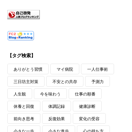
【タグ検索】
ありがとう習慣
マイ病院
一人仕事術
三日坊主対策
不安との共存
予測力
人生観
今を味わう
仕事の順番
休養と回復
体調記録
健康診断
前向き思考
反復効果
変化の受容
小さな一歩
小さな進歩
心の持ち方