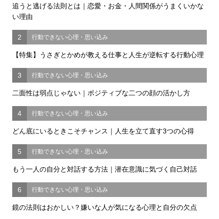
追うと逃げる法則とは｜恋愛・お金・人間関係がうまくいかな
い理由
2
行動できない心理・思い込み
【特集】うさぎとかめが教える仕事と人生が逆転する行動心理
3
行動できない心理・思い込み
二面性は弱点じゃない｜ポジティブな二つの顔の活かし方
4
行動できない心理・思い込み
どん底にいるときこそチャンス｜人生を立て直す3つの心得
5
行動できない心理・思い込み
もう一人の自分と対話する方法｜潜在意識に気づく自己対話
6
行動できない心理・思い込み
鏡の法則はおかしい？嫌いな人が気になる心理と自分の欠点