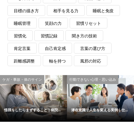
目標の描き方
相手を見る力
睡眠と免疫
睡眠管理
笑顔の力
習慣リセット
習慣化
習慣記録
聞き方の技術
肯定言葉
自己肯定感
言葉の選び方
距離感調整
軸を持つ
風邪の対応
ケガ・事故・体のサイン
行動できない心理・思い込み
怪我をしたらまずすること｜病院...
潜在意識で人生を変える実例｜仕...