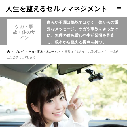
人生を整えるセルフマネジメント
痛みや不調は偶然ではなく、体からの重
学
ケガ・事
要なメッセージ。ケガや事故をきっかけ
故・体のサ
に、無理の積み重ねや生活習慣を見直
イン
し、根本から整える視点を持つ。
ブログ
ケガ・事故・体のサイン
事故は「まさか」の思い込みから｜一旦停
止は習慣にしてしまえ