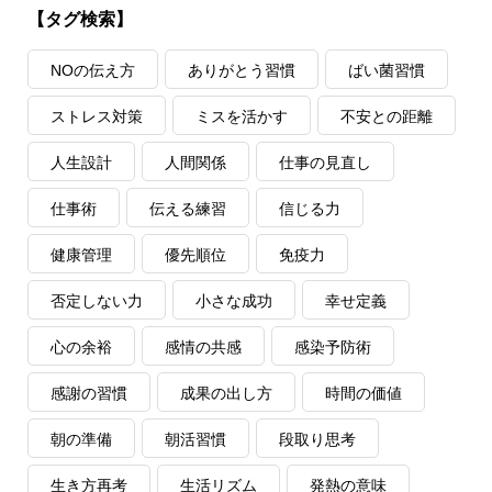
【タグ検索】
NOの伝え方
ありがとう習慣
ばい菌習慣
ストレス対策
ミスを活かす
不安との距離
人生設計
人間関係
仕事の見直し
仕事術
伝える練習
信じる力
健康管理
優先順位
免疫力
否定しない力
小さな成功
幸せ定義
心の余裕
感情の共感
感染予防術
感謝の習慣
成果の出し方
時間の価値
朝の準備
朝活習慣
段取り思考
生き方再考
生活リズム
発熱の意味