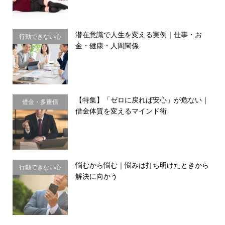
潜在意識で人生を変える実例｜仕事・お
行動できない心
金・健康・人間関係
理・思い込み
【特集】「ゼロに戻れば安心」が危ない｜
借金・多重債
借金体質を変えるマインド術
務・金銭感覚
悩むから悩む｜悩みは打ち明けたときから
行動できない心
解決に向かう
理・思い込み