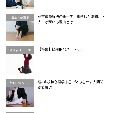
多重債務解決の第一歩｜相談した瞬間から
借金・多重債
人生が変わる理由とは
務・金銭感覚
【特集】効果的なストレッチ
健康管理・予防
習慣
鏡の法則×心理学｜思い込みを外す人間関
行動できない心
係改善術
理・思い込み