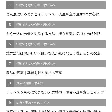
4
行動できない心理・思い込み
どん底にいるときこそチャンス｜人生を立て直す3つの心得
5
行動できない心理・思い込み
もう一人の自分と対話する方法｜潜在意識に気づく自己対話
6
行動できない心理・思い込み
鏡の法則はおかしい？嫌いな人が気になる心理と自分の欠点
7
行動できない心理・思い込み
魔法の言葉｜幸運を呼ぶ魔法の言葉
8
お金の習慣・思考法
チャンスをものにできない人の特徴｜準備不足を変える考え方
9
ケガ・事故・体のサイン
不幸中の幸いに感謝｜怪我からの復活と奇跡的な回復の記録