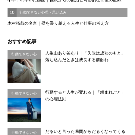
10
行動できない心理・思い込み
木村拓哉の名言｜壁を乗り越える人生と仕事の考え方
おすすめ記事
人生山あり谷あり｜「失敗は成功のもと」
行動できない心
落ち込んだときは成長する前触れ
理・思い込み
行動すると人生が変わる｜「頼まれごと」
行動できない心
の心理法則
理・思い込み
だるいと言った瞬間からだるくなってくる
行動できない心