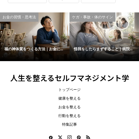
お金の習慣・思考法
ケガ・事故・体のサイン
福の神体質をつくる方法｜お金に...
怪我をしたらまずすること｜病院...
人生を整えるセルフマネジメント学
トップページ
健康を整える
お金を整える
行動を整える
特集記事