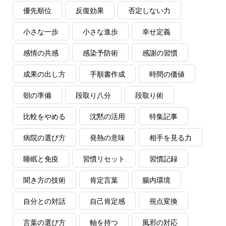
優先順位
反復効果
否定しない力
小さな一歩
小さな進歩
幸せ定義
感情の共感
感染予防術
感謝の習慣
成果の出し方
手順書作成
時間の価値
朝の準備
段取り八分
段取り術
比較をやめる
沈黙の活用
特集記事
病院の選び方
発熱の意味
相手を見る力
睡眠と免疫
習慣リセット
習慣記録
聞き方の技術
肯定言葉
腸内環境
自分との対話
自己肯定感
視点変換
言葉の選び方
軸を持つ
風邪の対応