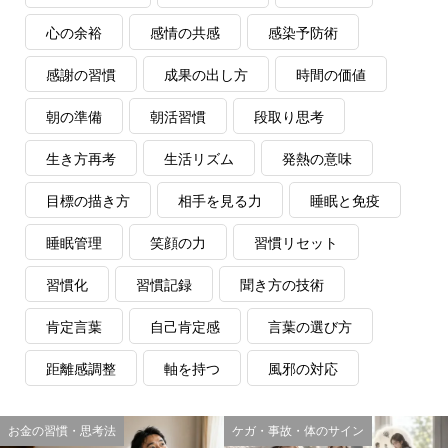
心の余裕
感情の共感
感染予防術
感謝の習慣
成果の出し方
時間の価値
朝の準備
朝活習慣
段取り思考
生き方再考
生活リズム
発熱の意味
目標の描き方
相手を見る力
睡眠と免疫
睡眠管理
笑顔の力
習慣リセット
習慣化
習慣記録
聞き方の技術
肯定言葉
自己肯定感
言葉の選び方
距離感調整
軸を持つ
風邪の対応
お金の習慣・思考法
ケガ・事故・体のサイン