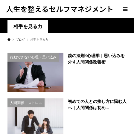
人生を整えるセルフマネジメント
学
相手を見る力
ブログ
相手を見る力
鏡の法則×心理学｜思い込みを
行動できない心理・思い込み
外す人間関係改善術
初めての人との接し方に悩む人
人間関係・ストレス
へ｜人間関係は初め...