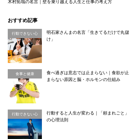
木村拓哉の名言｜壁を乗り越える人生と仕事の考え方
おすすめ記事
明石家さんまの名言「生きてるだけで丸儲
行動できない心
け」
理・思い込み
食べ過ぎは意志では止まらない｜食欲が止
食事と健康
まらない原因と脳・ホルモンの仕組み
行動すると人生が変わる｜「頼まれごと」
行動できない心
の心理法則
理・思い込み