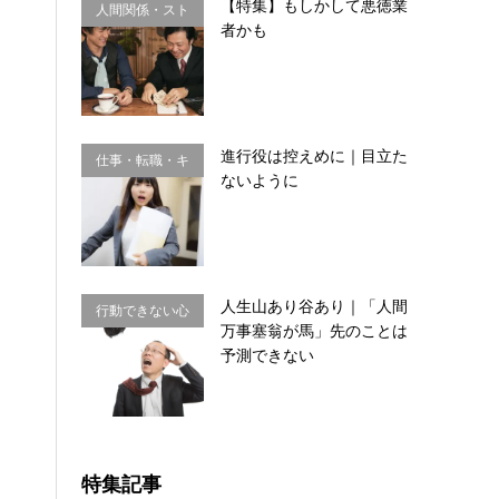
【特集】もしかして悪徳業
人間関係・スト
者かも
レス
進行役は控えめに｜目立た
仕事・転職・キ
ないように
ャリア
人生山あり谷あり｜「人間
行動できない心
万事塞翁が馬」先のことは
理・思い込み
予測できない
特集記事