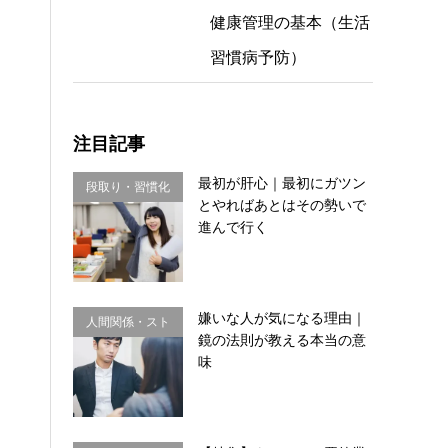
健康管理の基本（生活
習慣病予防）
注目記事
最初が肝心｜最初にガツン
段取り・習慣化
とやればあとはその勢いで
進んで行く
嫌いな人が気になる理由｜
人間関係・スト
鏡の法則が教える本当の意
レス
味