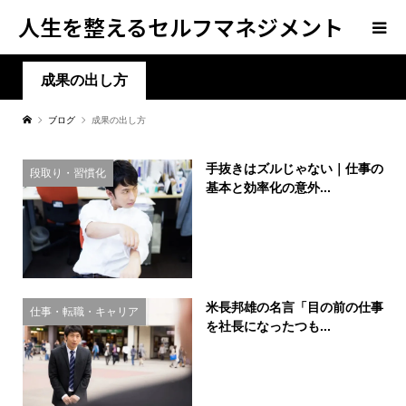
人生を整えるセルフマネジメント
学
成果の出し方
ブログ
成果の出し方
手抜きはズルじゃない｜仕事の
段取り・習慣化
基本と効率化の意外...
米長邦雄の名言「目の前の仕事
仕事・転職・キャリア
を社長になったつも...