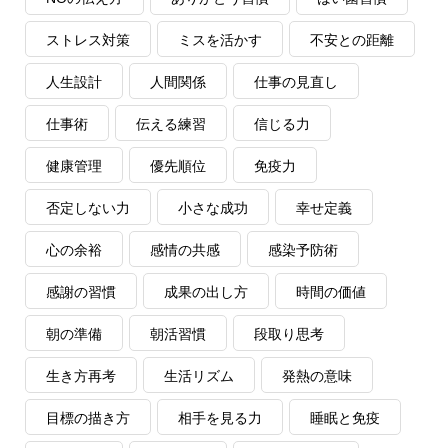
ストレス対策
ミスを活かす
不安との距離
人生設計
人間関係
仕事の見直し
仕事術
伝える練習
信じる力
健康管理
優先順位
免疫力
否定しない力
小さな成功
幸せ定義
心の余裕
感情の共感
感染予防術
感謝の習慣
成果の出し方
時間の価値
朝の準備
朝活習慣
段取り思考
生き方再考
生活リズム
発熱の意味
目標の描き方
相手を見る力
睡眠と免疫