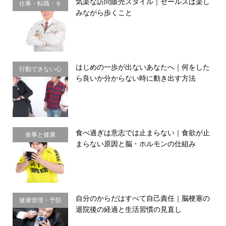
気楽な訪問販売スタイル｜セールスは楽し
仕事・転職・キ
みながら歩くこと
ャリア
はじめの一歩が出ないあなたへ｜何をした
行動できない心
ら良いか分からない時に動き出す方法
理・思い込み
食べ過ぎは意志では止まらない｜食欲が止
食事と健康
まらない原因と脳・ホルモンの仕組み
自分のからだはすべて自己責任｜脳梗塞の
健康管理・予防
退院後の経過と生活習慣の見直し
習慣