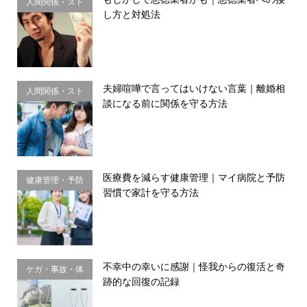
人間関係・スト
し方と対処法
レス
夫婦喧嘩で言ってはいけない言葉｜離婚相
人間関係・スト
談になる前に関係を守る方法
レス
医療費を減らす健康管理｜マイ病院と予防
健康管理・予防
習慣で家計を守る方法
習慣
不幸中の幸いに感謝｜怪我からの復活と奇
ケガ・事故・体
跡的な回復の記録
のサイン