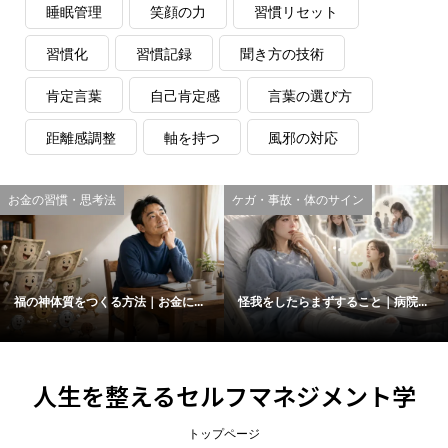
睡眠管理
笑顔の力
習慣リセット
習慣化
習慣記録
聞き方の技術
肯定言葉
自己肯定感
言葉の選び方
距離感調整
軸を持つ
風邪の対応
お金の習慣・思考法
ケガ・事故・体のサイン
福の神体質をつくる方法｜お金に...
怪我をしたらまずすること｜病院...
人生を整えるセルフマネジメント学
トップページ