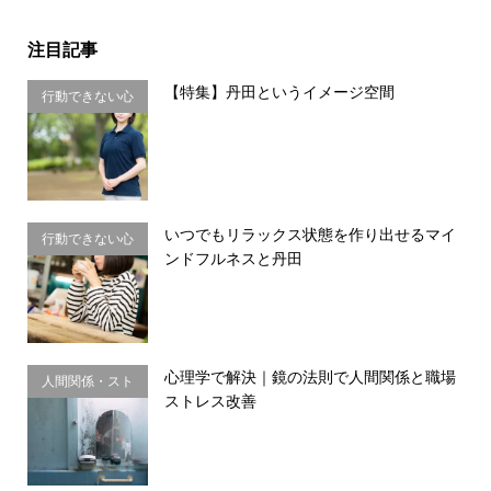
注目記事
【特集】丹田というイメージ空間
行動できない心
理・思い込み
いつでもリラックス状態を作り出せるマイ
行動できない心
ンドフルネスと丹田
理・思い込み
心理学で解決｜鏡の法則で人間関係と職場
人間関係・スト
ストレス改善
レス