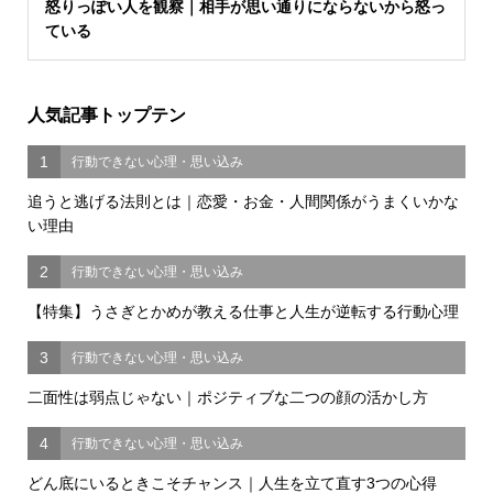
怒りっぽい人を観察｜相手が思い通りにならないから怒っ
ている
人気記事トップテン
1
行動できない心理・思い込み
追うと逃げる法則とは｜恋愛・お金・人間関係がうまくいかな
い理由
2
行動できない心理・思い込み
【特集】うさぎとかめが教える仕事と人生が逆転する行動心理
3
行動できない心理・思い込み
二面性は弱点じゃない｜ポジティブな二つの顔の活かし方
4
行動できない心理・思い込み
どん底にいるときこそチャンス｜人生を立て直す3つの心得