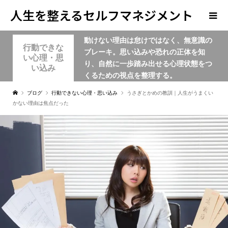
人生を整えるセルフマネジメント
動けない理由は怠けではなく、無意識の
学
行動できな
ブレーキ。思い込みや恐れの正体を知
い心理・思
り、自然に一歩踏み出せる心理状態をつ
い込み
くるための視点を整理する。
ブログ
行動できない心理・思い込み
うさぎとかめの教訓｜人生がうまくい
かない理由は焦点だった