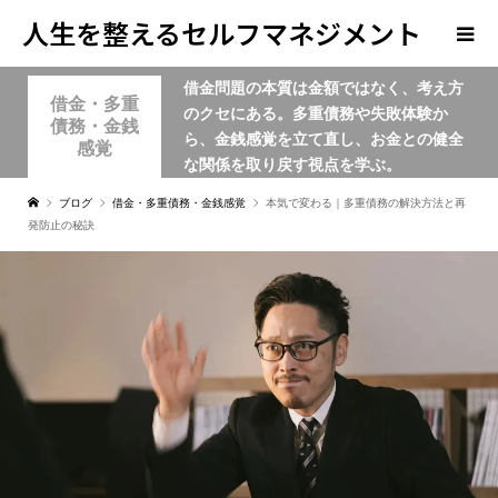
人生を整えるセルフマネジメント
借金問題の本質は金額ではなく、考え方
学
借金・多重
のクセにある。多重債務や失敗体験か
債務・金銭
ら、金銭感覚を立て直し、お金との健全
感覚
な関係を取り戻す視点を学ぶ。
ブログ
借金・多重債務・金銭感覚
本気で変わる｜多重債務の解決方法と再
発防止の秘訣