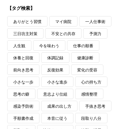
【タグ検索】
ありがとう習慣
マイ病院
一人仕事術
三日坊主対策
不安との共存
予測力
人生観
今を味わう
仕事の順番
休養と回復
体調記録
健康診断
前向き思考
反復効果
変化の受容
小さな一歩
小さな進歩
心の持ち方
思考の癖
意志より仕組
感情整理
感染予防術
成果の出し方
手抜き思考
手順書作成
本音に従う
段取り八分