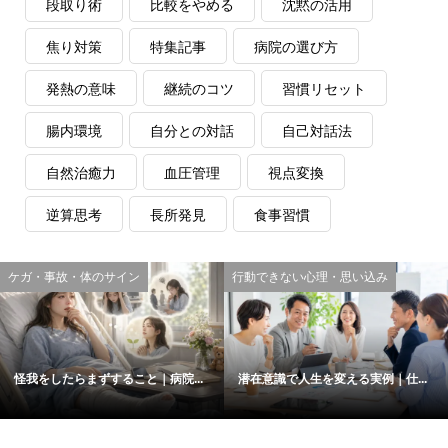
段取り術
比較をやめる
沈黙の活用
焦り対策
特集記事
病院の選び方
発熱の意味
継続のコツ
習慣リセット
腸内環境
自分との対話
自己対話法
自然治癒力
血圧管理
視点変換
逆算思考
長所発見
食事習慣
ケガ・事故・体のサイン
行動できない心理・思い込み
怪我をしたらまずすること｜病院...
潜在意識で人生を変える実例｜仕...