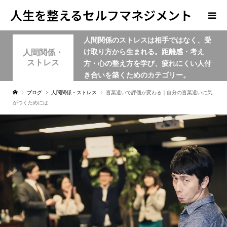
人生を整えるセルフマネジメント
人間関係のストレスは相手ではなく、受
学
け取り方から生まれる。距離感・考え
人間関係・
ストレス
方・心の整え方を学び、疲れにくい人付
き合いを築くためのカテゴリー。
ブログ
人間関係・ストレス
言葉遣いで評価が変わる｜自分の言葉遣いに気
がつくためには