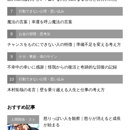
7
行動できない心理・思い込み
魔法の言葉｜幸運を呼ぶ魔法の言葉
8
お金の習慣・思考法
チャンスをものにできない人の特徴｜準備不足を変える考え方
9
ケガ・事故・体のサイン
不幸中の幸いに感謝｜怪我からの復活と奇跡的な回復の記録
10
行動できない心理・思い込み
木村拓哉の名言｜壁を乗り越える人生と仕事の考え方
おすすめ記事
怒りっぽい人を観察｜怒りが消えると成長
人間関係・スト
が始まる
レス