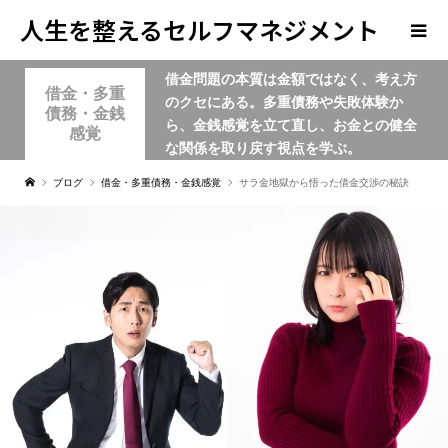
人生を整えるセルフマネジメント
借金問題の本質は金額ではなく、考え方
学
借金・多重
のクセにある。多重債務や失敗体験か
債務・金銭
ら、金銭感覚を立て直し、お金との健全
感覚
な関係を取り戻す視点を学ぶ。
ブログ
借金・多重債務・金銭感覚
サラ金地獄から悟った借金交渉の秘訣