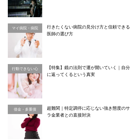
行きたくない病院の見分け方と信頼できる
マイ病院・病院
医師の選び方
選び
【特集】鏡の法則で運が開いていく｜自分
行動できない心
に返ってくるという真実
理・思い込み
超難関｜特定調停に応じない強き態度のサ
借金・多重債
ラ金業者との直接対決
務・金銭感覚