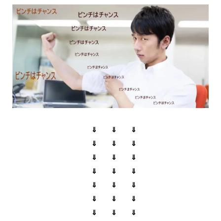
⇓ ⇓ ⇓
⇓ ⇓ ⇓
⇓ ⇓ ⇓
⇓ ⇓ ⇓
⇓ ⇓ ⇓
⇓ ⇓ ⇓
⇓ ⇓ ⇓