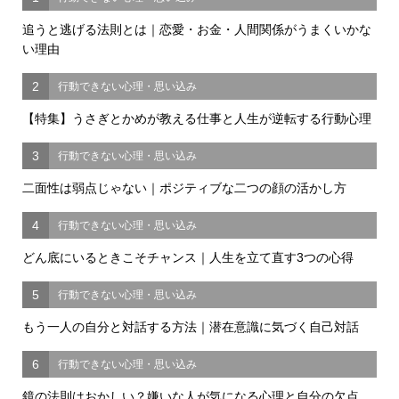
追うと逃げる法則とは｜恋愛・お金・人間関係がうまくいかな
い理由
2
行動できない心理・思い込み
【特集】うさぎとかめが教える仕事と人生が逆転する行動心理
3
行動できない心理・思い込み
二面性は弱点じゃない｜ポジティブな二つの顔の活かし方
4
行動できない心理・思い込み
どん底にいるときこそチャンス｜人生を立て直す3つの心得
5
行動できない心理・思い込み
もう一人の自分と対話する方法｜潜在意識に気づく自己対話
6
行動できない心理・思い込み
鏡の法則はおかしい？嫌いな人が気になる心理と自分の欠点