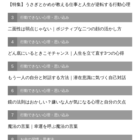
【特集】うさぎとかめが教える仕事と人生が逆転する行動心理
3
行動できない心理・思い込み
二面性は弱点じゃない｜ポジティブな二つの顔の活かし方
4
行動できない心理・思い込み
どん底にいるときこそチャンス｜人生を立て直す3つの心得
5
行動できない心理・思い込み
もう一人の自分と対話する方法｜潜在意識に気づく自己対話
6
行動できない心理・思い込み
鏡の法則はおかしい？嫌いな人が気になる心理と自分の欠点
7
行動できない心理・思い込み
魔法の言葉｜幸運を呼ぶ魔法の言葉
8
お金の習慣・思考法