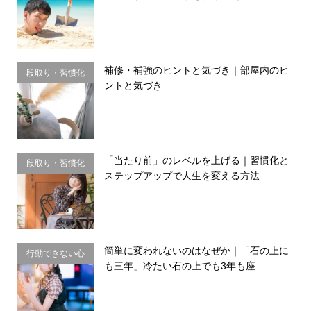
務・金銭感覚
補修・補強のヒントと気づき｜部屋内のヒ
段取り・習慣化
ントと気づき
「当たり前」のレベルを上げる｜習慣化と
段取り・習慣化
ステップアップで人生を変える方法
簡単に変われないのはなぜか｜「石の上に
行動できない心
も三年」冷たい石の上でも3年も座...
理・思い込み