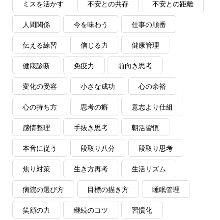
ミスを活かす
不安との共存
不安との距離
人間関係
今を味わう
仕事の順番
伝える練習
信じる力
健康管理
健康診断
免疫力
前向き思考
変化の受容
小さな成功
心の余裕
心の持ち方
思考の癖
意志より仕組
感情整理
手抜き思考
朝活習慣
本音に従う
段取り八分
段取り思考
焦り対策
生き方再考
生活リズム
病院の選び方
目標の描き方
睡眠管理
笑顔の力
継続のコツ
習慣化