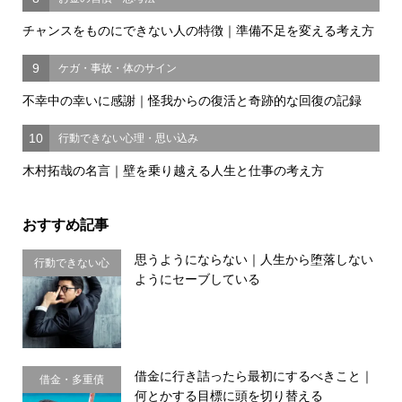
チャンスをものにできない人の特徴｜準備不足を変える考え方
9
ケガ・事故・体のサイン
不幸中の幸いに感謝｜怪我からの復活と奇跡的な回復の記録
10
行動できない心理・思い込み
木村拓哉の名言｜壁を乗り越える人生と仕事の考え方
おすすめ記事
思うようにならない｜人生から堕落しない
行動できない心
ようにセーブしている
理・思い込み
借金に行き詰ったら最初にするべきこと｜
借金・多重債
何とかする目標に頭を切り替える