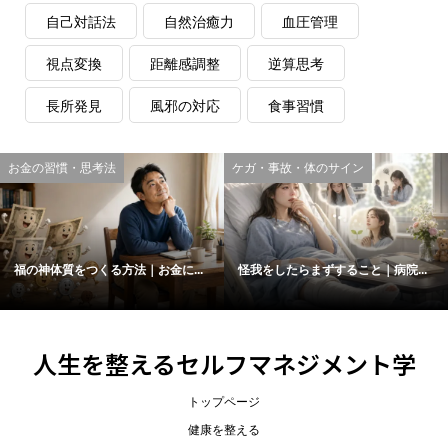
自己対話法
自然治癒力
血圧管理
視点変換
距離感調整
逆算思考
長所発見
風邪の対応
食事習慣
お金の習慣・思考法
ケガ・事故・体のサイン
福の神体質をつくる方法｜お金に...
怪我をしたらまずすること｜病院...
人生を整えるセルフマネジメント学
トップページ
健康を整える