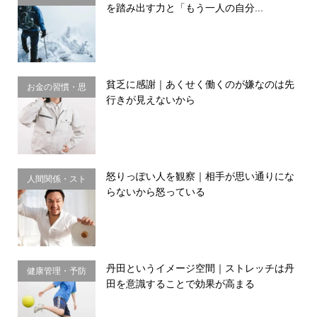
を踏み出す力と「もう一人の自分...
理・思い込み
貧乏に感謝｜あくせく働くのが嫌なのは先
お金の習慣・思
行きが見えないから
考法
怒りっぽい人を観察｜相手が思い通りにな
人間関係・スト
らないから怒っている
レス
丹田というイメージ空間｜ストレッチは丹
健康管理・予防
田を意識することで効果が高まる
習慣