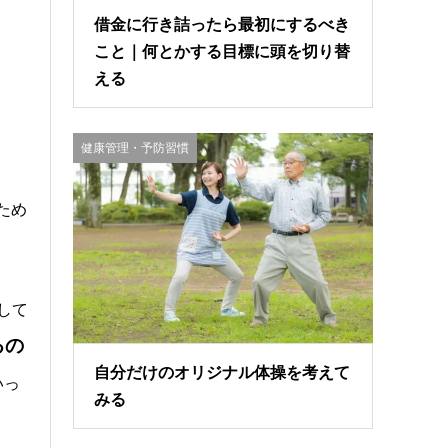
借金に行き詰ったら最初にするべき
こと｜何とかする目標に頭を切り替
える
健康管理・予防習慣
ため
して
るの
自分だけのオリジナル体操を考えて
いっ
みる