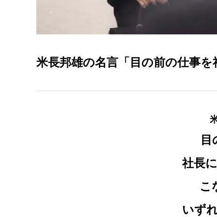
米長邦雄の名言「目の前の仕事を
目
社長
こ
いず