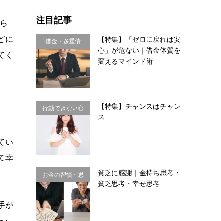
注目記事
ら
どに
【特集】「ゼロに戻れば安
借金・多重債
心」が危ない｜借金体質を
てく
務・金銭感覚
変えるマインド術
【特集】チャンスはチャン
行動できない心
ス
理・思い込み
てい
て幸
貧乏に感謝｜金持ち思考・
お金の習慣・思
貧乏思考・幸せ思考
考法
手が