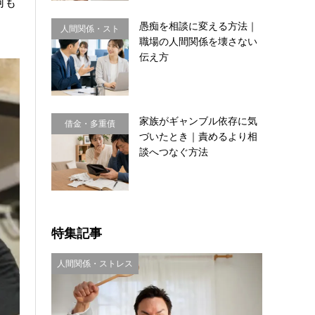
何も
愚痴を相談に変える方法｜
人間関係・スト
職場の人間関係を壊さない
レス
伝え方
家族がギャンブル依存に気
借金・多重債
づいたとき｜責めるより相
務・金銭感覚
談へつなぐ方法
特集記事
人間関係・ストレス